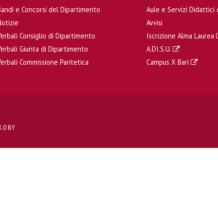
Bandi e Concorsi del Dipartimento
Aule e Servizi Didattic
Notizie
Avvisi
Verbali Consiglio di Dipartimento
Iscrizione Alma Laurea
Verbali Giunta di Dipartimento
A.DI.S.U.
Verbali Commissione Paritetica
Campus X Bari
3.0 BY