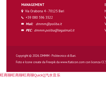
MANAGEMENT
Via Orabona 4 - 70125 Bari
+39 080 596 3522
Mail
:
dmmm@poliba.it
PEC
:
dmmm.poliba@legalmail.it
Copyright © 2026. DMMM - Politecnico di Bari.
Foto e Icone create da
Freepik
da
www.flaticon.com
con licenza
CC 
旺商聊
旺商聊
旺商聊
QuickQ
汽水音乐