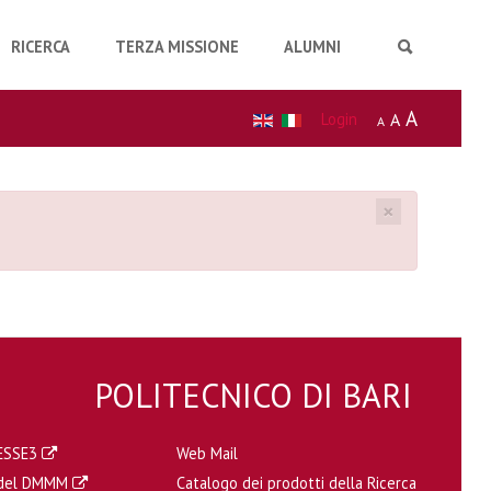
RICERCA
TERZA MISSIONE
ALUMNI
A
Login
A
A
×
POLITECNICO DI BARI
a ESSE3
Web Mail
a del DMMM
Catalogo dei prodotti della Ricerca