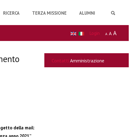
RICERCA
TERZA MISSIONE
ALUMNI
A
Login
A
A
imento
Contatti
Amministrazione
getto della mail:
enza anno 2021”