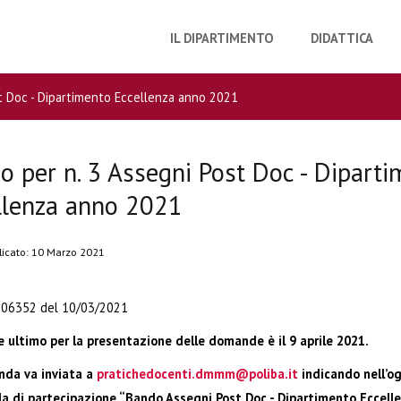
IL DIPARTIMENTO
DIDATTICA
t Doc - Dipartimento Eccellenza anno 2021
o per n. 3 Assegni Post Doc - Dipart
llenza anno 2021
licato: 10 Marzo 2021
0006352 del 10/03/2021
ne ultimo per la presentazione delle domande è il 9 aprile 2021.
da va inviata a
pratichedocenti.dmmm@poliba.it
indicando nell’og
 di partecipazione “Bando Assegni Post Doc - Dipartimento Eccell