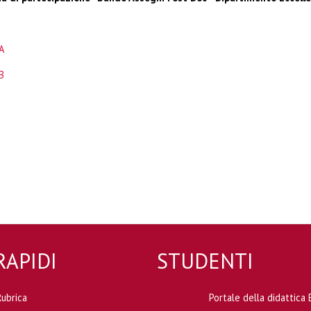
A
B
RAPIDI
STUDENTI
Rubrica
Portale della didattic