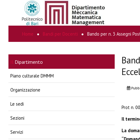
Home
Bandi per Docenti
Bando per n. 3 Assegni Pos
CERCA...
Band
Il
Dipartimento
Ecce
Piano culturale DMMM
Pubb
Organizzazione
Le sedi
Prot n. 
Sezioni
Il termi
La doman
Servizi
“Domanda