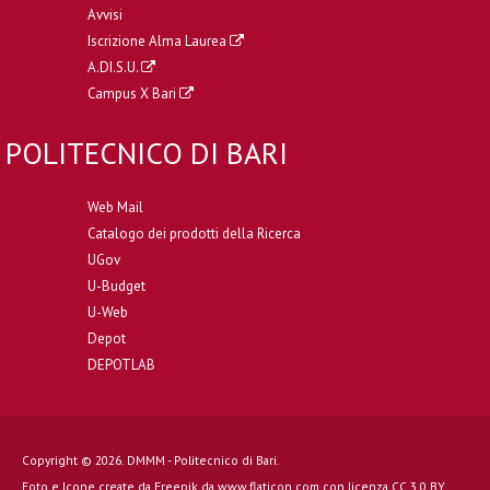
Avvisi
Iscrizione Alma Laurea
A.DI.S.U.
Campus X Bari
POLITECNICO DI BARI
Web Mail
Catalogo dei prodotti della Ricerca
UGov
U-Budget
U-Web
Depot
DEPOTLAB
Copyright © 2026. DMMM - Politecnico di Bari.
Foto e Icone create da
Freepik
da
www.flaticon.com
con licenza
CC 3.0 BY